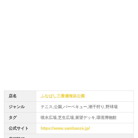
店名
ふなばし三番瀬海浜公園
ジャンル
テニス,公園,バーベキュー,潮干狩り,野球場
タグ
噴水広場,芝生広場,展望デッキ,環境博物館
公式サイト
https://www.sambanze.jp/