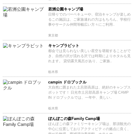
若洲公園キャンプ場
日帰りでのバーベキューや、宿泊キャンプが楽しめ
るこの施設は、ご家族連れの方はもちろん、学校行
事やサークル仲間等幅広い方々にご利用..
東京都
キャンプラビット
都会では見られない美しい星空を堪能することがで
き、自然の沢が流れる沢では時期によりホタルも見
れます。 貸切露天風呂があり、ご家族..
栃木県
campin ドロブックル
大自然に囲まれた土呂部高原は、絶好のキャンプス
ポットです！ 日光市土呂部高原キャンプ場 CAMP
IN ドロブックルでは、一年中、美しい..
栃木県
ぽんぽこの森Family Camp場
ぽんぽこの森ファミリーキャンプ場は、那須観光の
中心に位置しておりアクティビティの拠点に良く、