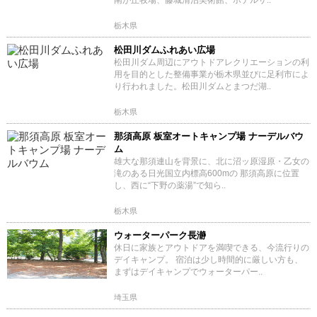
南が丘牧場、藤城清治美術館、ホテルサ..
栃木県
松田川ダムふれあい広場
松田川ダム周辺にアウトドアレクリエーションの利
用を目的とした整備事業が栃木県並びに足利市によ
り行われました。松田川ダムとまつだ湖..
栃木県
那須高原 板室オートキャンプ場 ナーデルバウ
ム
雄大な那須連山を背景に、北に沼ッ原湿原・乙女の
滝のある日光国立内標高600mの 那須高原に位置
し、西に“下野の薬湯”で知ら..
栃木県
ウォーターパーク長瀞
休日に家族とアウトドアを満喫できる、今流行りの
デイキャンプ。 宿泊は少し時間的に厳しい方も、
まずはデイキャンプでウォーターパー..
埼玉県